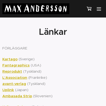
Länkar
FÖRLÄGGARE
Kartago
(Sverige)
Fantagraphics
(USA)
Reprodukt
(Tyskland)
L'Association
(Frankrike)
avant-verlag
(Tyskland)
Uplink
(Japan)
Ambasada Strip
(Slovenien)