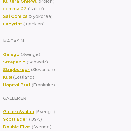
Kultura Gniewu
(Polen)
comma 22
(Italien)
Sai Comics
(Sydkorea)
Labyrint
(Tjeckien)
MAGASIN
Galago
(Sverige)
Strapazin
(Schweiz)
Stripburger
(Slovenien)
Kus!
(Lettland)
Hopital Brut
(Frankrike)
GALLERIER
Galleri Svalan
(Sverige)
Scott Eder
(USA)
Double Elvis
(Sverige)